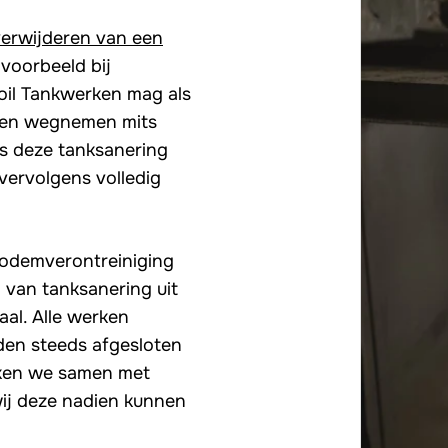
verwijderen van een
jvoorbeeld bij
 oil Tankwerken mag als
nnen wegnemen mits
s deze tanksanering
vervolgens volledig
bodemverontreiniging
 van tanksanering uit
al. Alle werken
den steeds afgesloten
rken we samen met
wij deze nadien kunnen