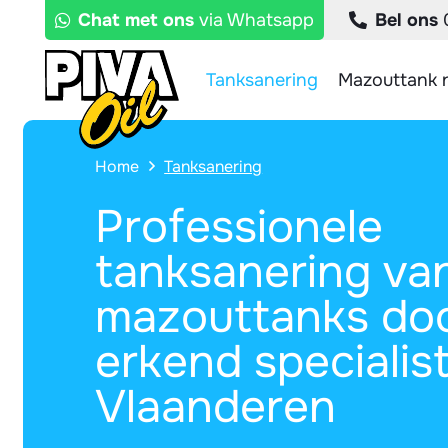
Chat met ons
via Whatsapp
Bel ons
0
Tanksanering
Mazouttank n
Home
Tanksanering
Professionele
tanksanering va
mazouttanks do
erkend specialist
Vlaanderen