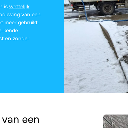
n is
wettelijk
erbouwing van een
t meer gebruikt.
-erkende
st en zonder
 van een