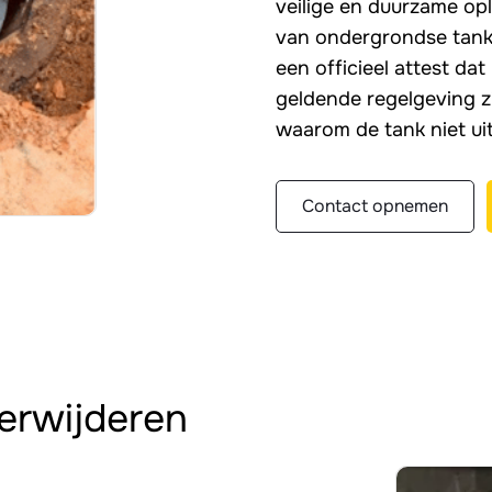
veilige en duurzame oplo
van ondergrondse tanks
een officieel attest da
geldende regelgeving zi
waarom de tank niet ui
Contact opnemen
erwijderen