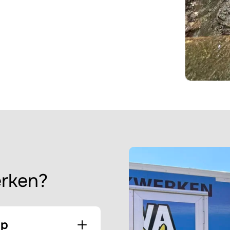
erken?
ap