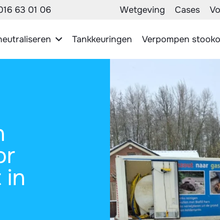
16 63 01 06
Wetgeving
Cases
Vo
eutraliseren
Tankkeuringen
Verpompen stooko
n
or
 in