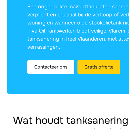
Een ongebruikte mazouttank laten sanere
verplicht en cruciaal bij de verkoop of v
woning en wanneer u de stookolietank nie
Piva Oil Tankwerken biedt veilige, Vlarem
tanksanering in heel Vlaanderen, met atte
verrassingen.
Contacteer ons
Gratis offerte
Wat houdt tanksanering